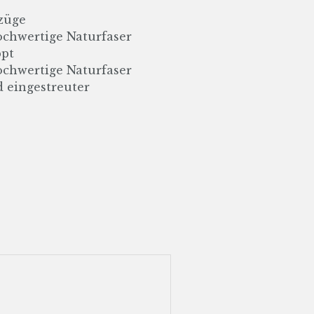
züge
ochwertige Naturfaser
ppt
ochwertige Naturfaser
 eingestreuter